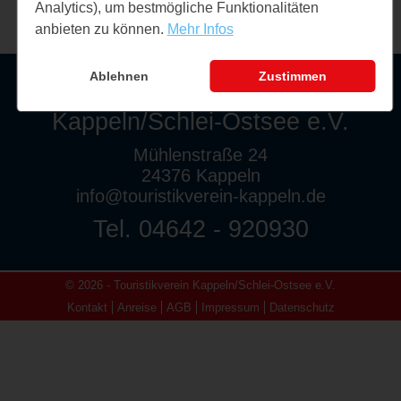
Analytics), um bestmögliche Funktionalitäten
anbieten zu können.
Mehr Infos
Ablehnen
Zustimmen
Touristikverein
Kappeln/Schlei-Ostsee e.V.
Mühlenstraße 24
24376 Kappeln
info@touristikverein-kappeln.de
Tel. 04642 - 920930
© 2026 - Touristikverein Kappeln/Schlei-Ostsee e.V.
Kontakt
Anreise
AGB
Impressum
Datenschutz