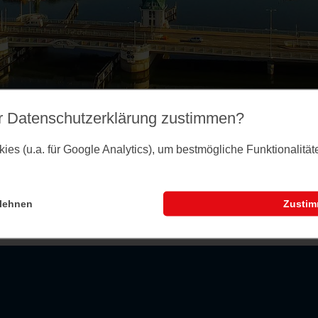
r Datenschutz­erklärung zustimmen?
es (u.a. für Google Analytics), um bestmögliche Funktionalitä
lehnen
Zusti