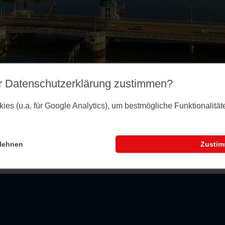
r Datenschutz­erklärung zustimmen?
es (u.a. für Google Analytics), um bestmögliche Funktionalitä
lehnen
Zusti