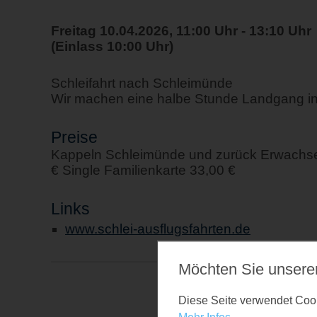
Freitag 10.04.2026, 11:00 Uhr - 13:10 Uhr
(Einlass 10:00 Uhr)
Schleifahrt nach Schleimünde
Wir machen eine halbe Stunde Landgang i
Preise
Kappeln Schleimünde und zurück Erwachsen
€ Single Familienkarte 33,00 €
Links
www.schlei-ausflugsfahrten.de
Möchten Sie unsere
Diese Seite verwendet Cooki