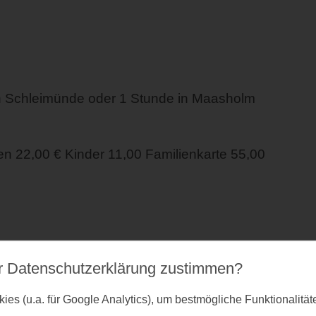
n Schleimünde oder 1 Stunde in Maasholm
 22,00 € Kinder 11,00 Familienkarte 55,00
r Datenschutz­erklärung zustimmen?
es (u.a. für Google Analytics), um bestmögliche Funktionalitä