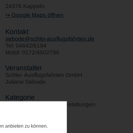
24376 Kappeln
↪ Google Maps öffnen
Kontakt
sebode@schlei-ausflugsfahrten.de
Tel: 04642/6184
Mobil: 0172/4502796
Veranstalter
Schlei- Ausflugsfahrten GmbH
Juliane Sebode
Kategorie
Schifffahrten, Sportveranstaltungen,
Stadtführungen
Letztes Update
ten anbieten zu können.