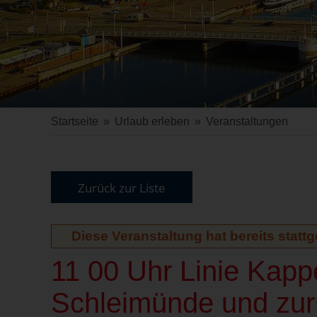
Startseite
»
Urlaub erleben
»
Veranstaltungen
Zurück zur Liste
Diese Veranstaltung hat bereits statt
11 00 Uhr Linie Kap
Schleimünde und zur