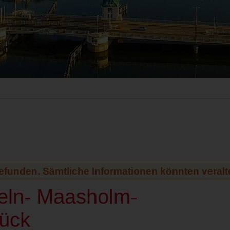
gefunden. Sämtliche Informationen könnten veralte
peln- Maasholm-
ück