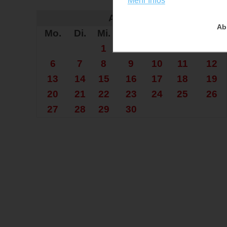
Mehr Infos
Auf der Su
April 2026
Ab
Mo.
Di.
Mi.
Do.
Fr.
Sa.
So.
1
2
3
4
5
6
7
8
9
10
11
12
13
14
15
16
17
18
19
20
21
22
23
24
25
26
27
28
29
30