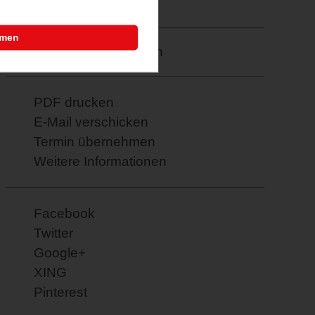
19.02.2026
mmen
Merkzettel: speichern
PDF drucken
E-Mail verschicken
Termin übernehmen
Weitere Informationen
Facebook
Twitter
Google+
XING
Pinterest