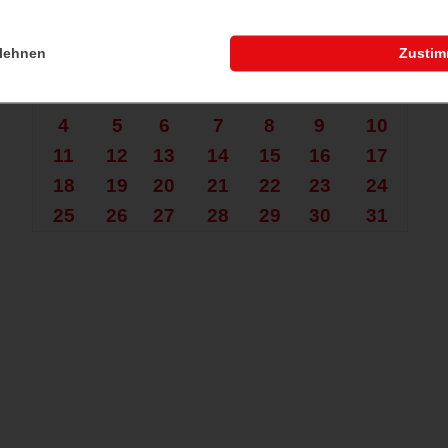
che nach mehr?
Mai 2026
lehnen
Zusti
Mo.
Di.
Mi.
Do.
Fr.
Sa.
So.
1
2
3
4
5
6
7
8
9
10
11
12
13
14
15
16
17
18
19
20
21
22
23
24
25
26
27
28
29
30
31