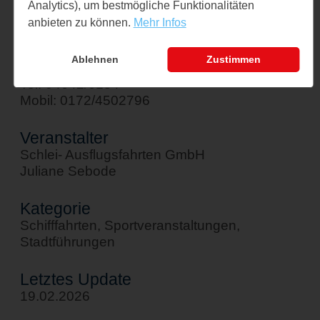
Analytics), um bestmögliche Funktionalitäten
↪ Google Maps öffnen
anbieten zu können.
Mehr Infos
Kontakt
Ablehnen
Zustimmen
sebode@schlei-ausflugsfahrten.de
Tel: 04642/6184
Mobil: 0172/4502796
Veranstalter
Schlei- Ausflugsfahrten GmbH
Juliane Sebode
Kategorie
Schifffahrten, Sportveranstaltungen,
Stadtführungen
Letztes Update
19.02.2026