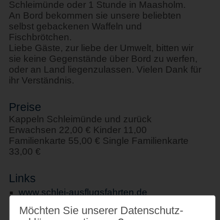
Schleimünde oder 1 Stunde in Maasholm.
An Bord bekommen sie unsere beliebten
selbst gebackenen Waffeln und
Fischbrötchen.
Liebe Gäste, zur liebe der Umwelt, bitten wir
sie keine Gegenstände über Bord zu werfen,
oder an Land liegenzulassen. Vielen Dank für
ihr Verständnis.
Preise
Kappeln Schleimünde und zurück
Erwachsen 22,00 € Kinder 11,00
Familienkarte 55,00 € Single Familienkarte
33,00 €
Links
www.schlei-ausflugsfahrten.de
Möchten Sie unserer Datenschutz­