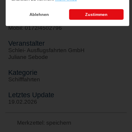
Kontakt
sebode@schlei-ausflugsfahrten.de
Ablehnen
Zustimmen
Tel: 04642/6184
Mobil: 0172/4502796
Veranstalter
Schlei- Ausflugsfahrten GmbH
Juliane Sebode
Kategorie
Schifffahrten
Letztes Update
19.02.2026
Merkzettel: speichern