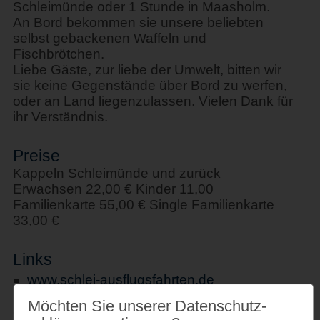
Schleimünde oder 1 Stunde in Maasholm.
An Bord bekommen sie unsere beliebten
selbst gebackenen Waffeln und
Fischbrötchen.
Liebe Gäste, zur liebe der Umwelt, bitten wir
sie keine Gegenstände über Bord zu werfen,
oder an Land liegenzulassen. Vielen Dank für
ihr Verständnis.
Preise
Kappeln Schleimünde und zurück
Erwachsen 22,00 € Kinder 11,00
Familienkarte 55,00 € Single Familienkarte
33,00 €
Links
www.schlei-ausflugsfahrten.de
Möchten Sie unserer Datenschutz­