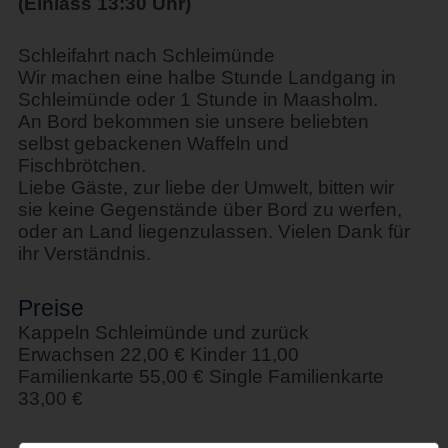
(Einlass 13:30 Uhr)
Schleifahrt nach Schleimünde
Wir machen eine halbe Stunde Landgang in
Schleimünde oder 1 Stunde in Maasholm.
An Bord bekommen sie unsere beliebten
selbst gebackenen Waffeln und
Fischbrötchen.
Liebe Gäste, zur liebe der Umwelt, bitten wir
sie keine Gegenstände über Bord zu werfen,
oder an Land liegenzulassen. Vielen Dank für
ihr Verständnis.
Preise
Kappeln Schleimünde und zurück
Erwachsen 22,00 € Kinder 11,00
Familienkarte 55,00 € Single Familienkarte
33,00 €