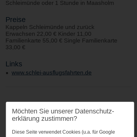
Schleimünde oder 1 Stunde in Maasholm
Preise
Kappeln Schleimünde und zurück
Erwachsen 22,00 € Kinder 11,00
Familienkarte 55,00 € Single Familienkarte
33,00 €
Links
www.schlei-ausflugsfahrten.de
Veranstaltungsort
Möchten Sie unserer Datenschutz­
Schiff " Stadt Kappeln"
erklärung zustimmen?
Am Hafen 1
24376 Kappeln
Diese Seite verwendet Cookies (u.a. für Google