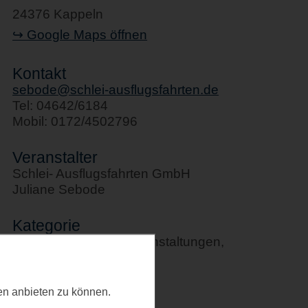
24376 Kappeln
↪ Google Maps öffnen
Kontakt
sebode@schlei-ausflugsfahrten.de
Tel: 04642/6184
Mobil: 0172/4502796
Veranstalter
Schlei- Ausflugsfahrten GmbH
Juliane Sebode
Kategorie
Schifffahrten, Sportveranstaltungen,
Stadtführungen
Letztes Update
ten anbieten zu können.