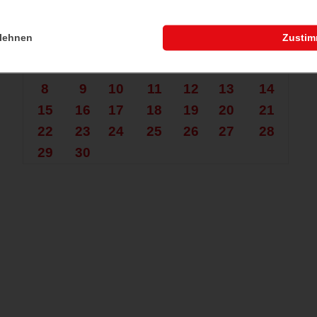
che nach mehr?
Juni 2026
lehnen
Zusti
Mo.
Di.
Mi.
Do.
Fr.
Sa.
So.
1
2
3
4
5
6
7
8
9
10
11
12
13
14
15
16
17
18
19
20
21
22
23
24
25
26
27
28
29
30