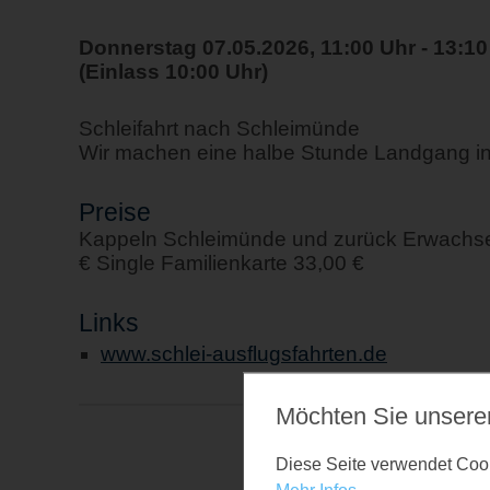
Donnerstag 07.05.2026, 11:00 Uhr - 13:10
(Einlass 10:00 Uhr)
Schleifahrt nach Schleimünde
Wir machen eine halbe Stunde Landgang i
Preise
Kappeln Schleimünde und zurück Erwachsen
€ Single Familienkarte 33,00 €
Links
www.schlei-ausflugsfahrten.de
Möchten Sie unsere
Diese Seite verwendet Cooki