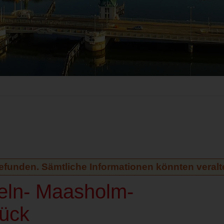
gefunden. Sämtliche Informationen könnten veralte
peln- Maasholm-
ück