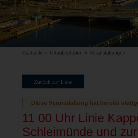
Startseite
»
Urlaub erleben
»
Veranstaltungen
Zurück zur Liste
Diese Veranstaltung hat bereits statt
11 00 Uhr Linie Kap
Schleimünde und zur