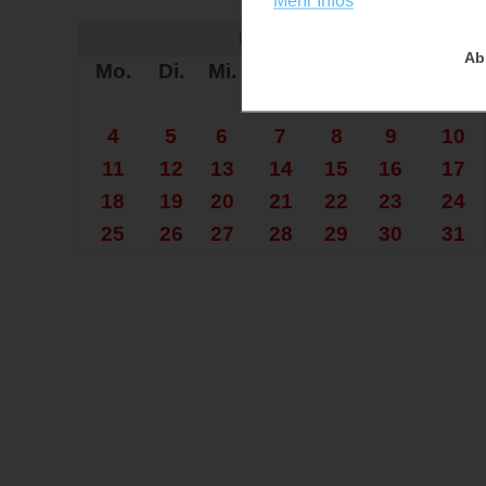
Mehr Infos
Auf der Su
Mai 2026
Ab
Mo.
Di.
Mi.
Do.
Fr.
Sa.
So.
1
2
3
4
5
6
7
8
9
10
11
12
13
14
15
16
17
18
19
20
21
22
23
24
25
26
27
28
29
30
31