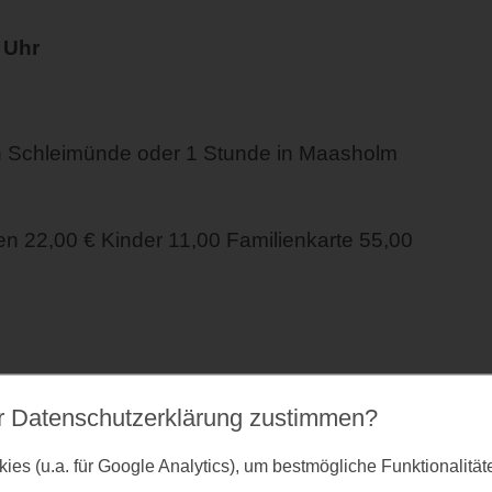
 Uhr
n Schleimünde oder 1 Stunde in Maasholm
 22,00 € Kinder 11,00 Familienkarte 55,00
r Datenschutz­erklärung zustimmen?
es (u.a. für Google Analytics), um bestmögliche Funktionalitä