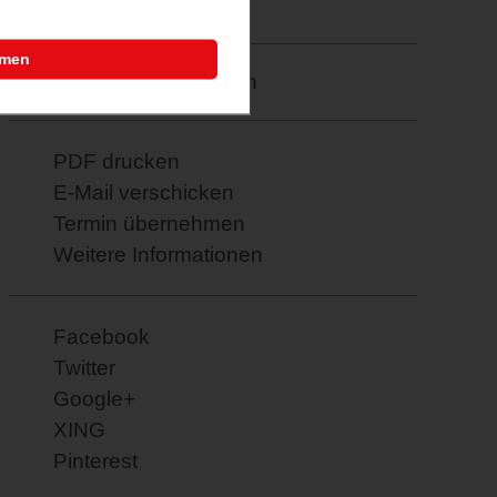
19.02.2026
mmen
Merkzettel: speichern
PDF drucken
E-Mail verschicken
Termin übernehmen
Weitere Informationen
Facebook
Twitter
Google+
XING
Pinterest