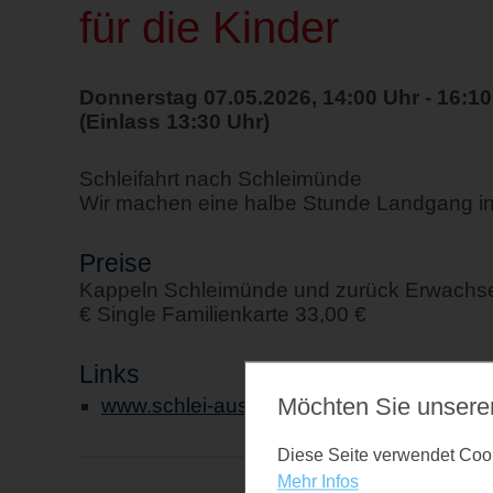
für die Kinder
Donnerstag 07.05.2026, 14:00 Uhr - 16:10
(Einlass 13:30 Uhr)
Schleifahrt nach Schleimünde
Wir machen eine halbe Stunde Landgang i
Preise
Kappeln Schleimünde und zurück Erwachsen
€ Single Familienkarte 33,00 €
Links
Möchten Sie unsere
www.schlei-ausflugsfahrten.de
Diese Seite verwendet Cooki
Mehr Infos