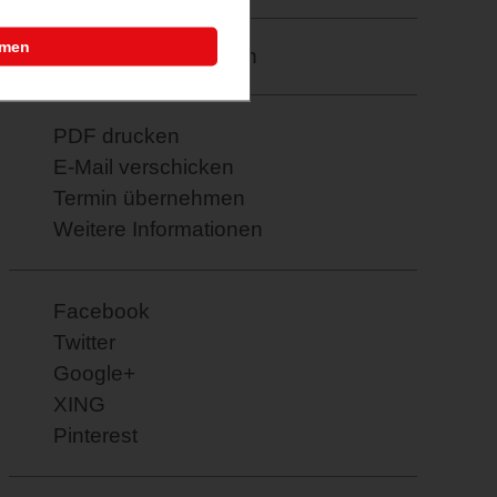
mmen
Merkzettel: speichern
PDF drucken
E-Mail verschicken
Termin übernehmen
Weitere Informationen
Facebook
Twitter
Google+
XING
Pinterest