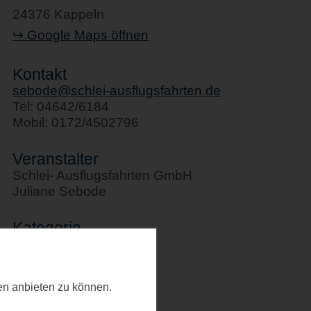
24376 Kappeln
↪ Google Maps öffnen
Kontakt
sebode@schlei-ausflugsfahrten.de
Tel: 04642/6184
Mobil: 0172/4502796
Veranstalter
Schlei- Ausflugsfahrten GmbH
Juliane Sebode
Kategorie
Schifffahrten
Letztes Update
ten anbieten zu können.
19.02.2026