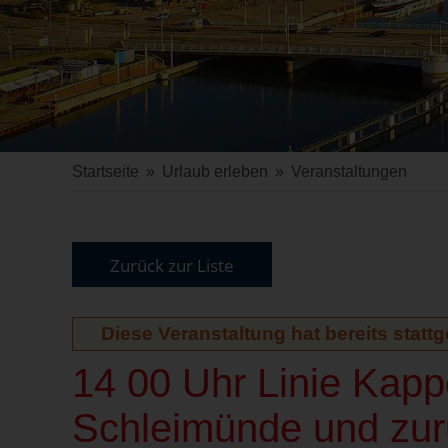
Startseite
»
Urlaub erleben
»
Veranstaltungen
Zurück zur Liste
Diese Veranstaltung hat bereits statt
14 00 Uhr Linie Kap
Schleimünde und zur