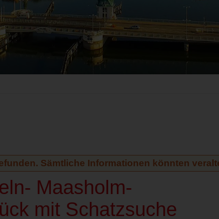
gefunden. Sämtliche Informationen könnten veralte
peln- Maasholm-
ück mit Schatzsuche