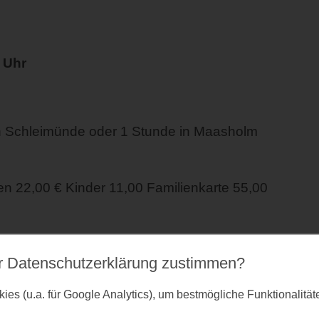
 Uhr
n Schleimünde oder 1 Stunde in Maasholm
 22,00 € Kinder 11,00 Familienkarte 55,00
r Datenschutz­erklärung zustimmen?
es (u.a. für Google Analytics), um bestmögliche Funktionalitä