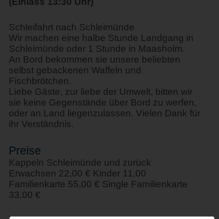
(Einlass 13:30 Uhr)
Schleifahrt nach Schleimünde
Wir machen eine halbe Stunde Landgang in
Schleimünde oder 1 Stunde in Maasholm.
An Bord bekommen sie unsere beliebten
selbst gebackenen Waffeln und
Fischbrötchen.
Liebe Gäste, zur liebe der Umwelt, bitten wir
sie keine Gegenstände über Bord zu werfen,
oder an Land liegenzulassen. Vielen Dank für
ihr Verständnis.
Preise
Kappeln Schleimünde und zurück
Erwachsen 22,00 € Kinder 11,00
Familienkarte 55,00 € Single Familienkarte
33,00 €