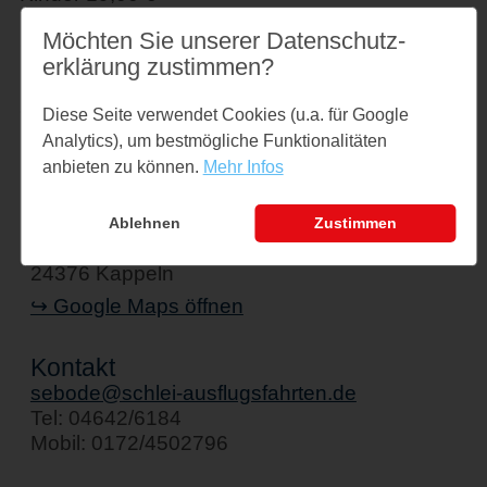
Familienkarte 95,00 € Single Familienkarte
Möchten Sie unserer Datenschutz­
57,00 €
erklärung zustimmen?
Einfache Fahrt 25,00 €
Diese Seite verwendet Cookies (u.a. für Google
Analytics), um bestmögliche Funktionalitäten
anbieten zu können.
Mehr Infos
Veranstaltungsort
Schiff " Stadt Kappeln"
Ablehnen
Zustimmen
Am Hafen 1
24376 Kappeln
↪ Google Maps öffnen
Kontakt
sebode@schlei-ausflugsfahrten.de
Tel: 04642/6184
Mobil: 0172/4502796