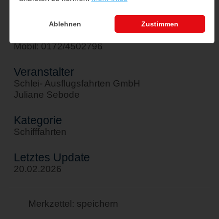
Kontakt
sebode@schlei-ausflugsfahrten.de
Ablehnen
Zustimmen
Tel: 04642/6184
Mobil: 0172/4502796
Veranstalter
Schlei- Ausflugsfahrten GmbH
Juliane Sebode
Kategorie
Schifffahrten
Letztes Update
20.02.2026
Merkzettel: speichern