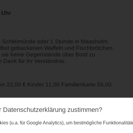
 Uhr
n Schleimünde oder 1 Stunde in Maasholm.
lbst gebackenen Waffeln und Fischbrötchen.
ir sie keine Gegenstände über Bord zu
 Dank für ihr Verständnis.
 22,00 € Kinder 11,00 Familienkarte 55,00
r Datenschutz­erklärung zustimmen?
es (u.a. für Google Analytics), um bestmögliche Funktionalitä