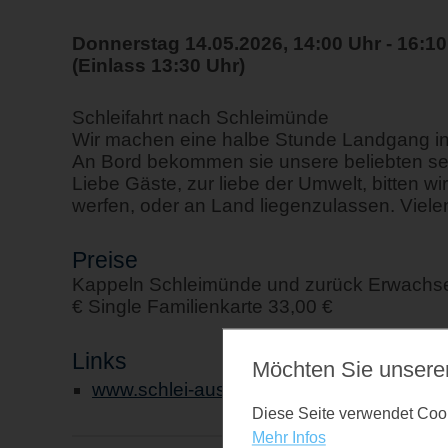
Donnerstag 14.05.2026, 14:00 Uhr - 16:10
(Einlass 13:30 Uhr)
Schleifahrt nach Schleimünde
Wir machen eine halbe Stunde Landgang i
An Bord bekommen sie unsere beliebten se
Liebe Gäste, zur liebe der Umwelt, bitten w
werfen, oder an Land liegenzulassen. Vielen
Preise
Kappeln Schleimünde und zurück Erwachsen
€ Single Familienkarte 33,00 €
Links
Möchten Sie unsere
www.schlei-ausflugsfahrten.de
Diese Seite verwendet Cooki
Mehr Infos