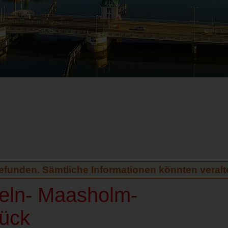
gefunden. Sämtliche Informationen könnten veralte
peln- Maasholm-
ück