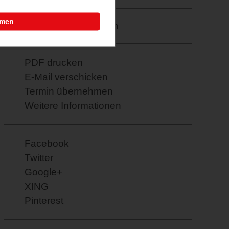
mmen
Merkzettel: speichern
PDF drucken
E-Mail verschicken
Termin übernehmen
Weitere Informationen
Facebook
Twitter
Google+
XING
Pinterest