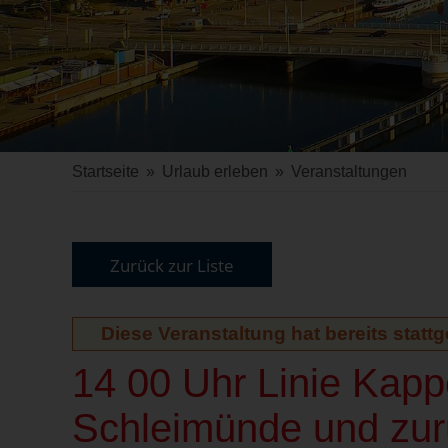
Startseite
»
Urlaub erleben
»
Veranstaltungen
Zurück zur Liste
Diese Veranstaltung hat bereits statt
14 00 Uhr Linie Kap
Schleimünde und zur