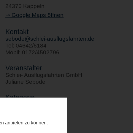
24376 Kappeln
↪ Google Maps öffnen
Kontakt
sebode@schlei-ausflugsfahrten.de
Tel: 04642/6184
Mobil: 0172/4502796
Veranstalter
Schlei- Ausflugsfahrten GmbH
Juliane Sebode
Kategorie
Schifffahrten
Letztes Update
ten anbieten zu können.
20.02.2026