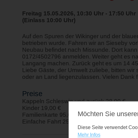
Freitag 15.05.2026, 10:30 Uhr - 17:50 Uhr
(Einlass 10:00 Uhr)
Auf den Spuren der Wikinger und der blaue
betrieben wurde. Fahren wir an Sieseby vorb
Neubau befindet nach Missunde. Dort kann m
0172/4502796 anmelden. Weiter geht es na
Langang machen. Zurück geht es um 14 45
Liebe Gäste, der Umwelt zuliebe, bitten wi
oder an Land liegenzulassen. Vielen Dank fü
Preise
Kappeln Schleswig und zurück 38,00 €
Kinder 19,00 €
Möchten Sie unsere
Familienkarte 95,00 € Single Familienkarte 
Einfache Fahrt 25,00 €
Diese Seite verwendet Cooki
Mehr Infos