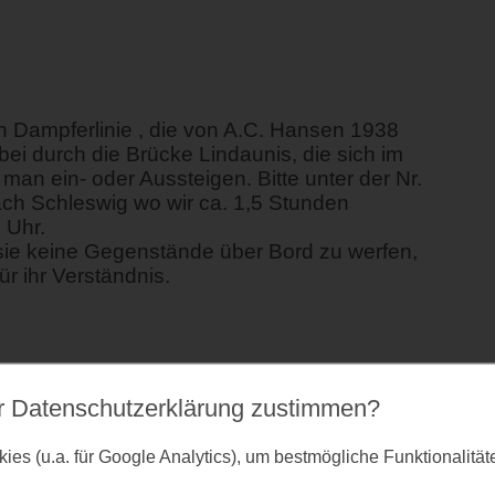
n Dampferlinie , die von A.C. Hansen 1938
ei durch die Brücke Lindaunis, die sich im
an ein- oder Aussteigen. Bitte unter der Nr.
ch Schleswig wo wir ca. 1,5 Stunden
 Uhr.
r sie keine Gegenstände über Bord zu werfen,
r ihr Verständnis.
r Datenschutz­erklärung zustimmen?
57,00 €
es (u.a. für Google Analytics), um bestmögliche Funktionalitä