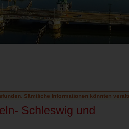
gefunden. Sämtliche Informationen könnten veralte
eln- Schleswig und