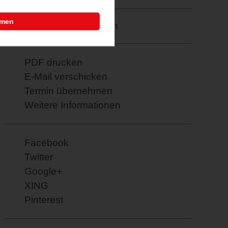
mmen
Merkzettel: speichern
PDF drucken
E-Mail verschicken
Termin übernehmen
Weitere Informationen
Facebook
Twitter
Google+
XING
Pinterest