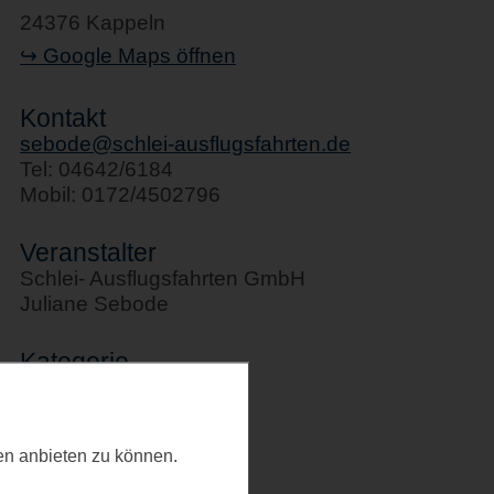
24376 Kappeln
↪ Google Maps öffnen
Kontakt
sebode@schlei-ausflugsfahrten.de
Tel: 04642/6184
Mobil: 0172/4502796
Veranstalter
Schlei- Ausflugsfahrten GmbH
Juliane Sebode
Kategorie
Allgemeines
Letztes Update
ten anbieten zu können.
20.02.2026