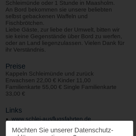
Schleimünde oder 1 Stunde in Maasholm.
An Bord bekommen sie unsere beliebten
selbst gebackenen Waffeln und
Fischbrötchen.
Liebe Gäste, zur liebe der Umwelt, bitten wir
sie keine Gegenstände über Bord zu werfen,
oder an Land liegenzulassen. Vielen Dank für
ihr Verständnis.
Preise
Kappeln Schleimünde und zurück
Erwachsen 22,00 € Kinder 11,00
Familienkarte 55,00 € Single Familienkarte
33,00 €
Links
www.schlei-ausflugsfahrten.de
Möchten Sie unserer Datenschutz­