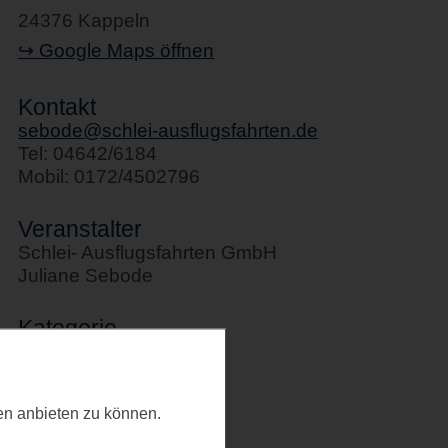
24376 Kappeln
↪ Google Maps öffnen
Kontakt
sebode@schlei-ausflugsfahrten.de
Tel: 04642/6184
Mobil: 0172/4502796
Veranstalter
Schlei- Ausflugsfahrten GmbH
Juliane Sebode
Kategorie
Allgemeines
Letztes Update
ten anbieten zu können.
20.02.2026