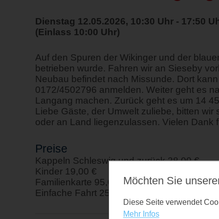
Dienstag 12.05.2026, 10:30 Uhr - 17:50 U
(Einlass 10:00 Uhr)
Auf den Spuren der Wikinger und der blaue
betrieben wurde. Fahren wir an Sieseby vorb
Neubau befindet nach Missunde. Dort kann m
0172/4502796 anmelden. Weiter geht es na
Langang machen. Zurück geht es um 14 45
Liebe Gäste, der Umwelt zuliebe, bitten wi
oder an Land liegenzulassen. Vielen Dank fü
Preise
Kappeln Schleswig und zurück 38,00 €
Kinder 19,00 €
Möchten Sie unsere
Familienkarte 95,00 € Single Familienkarte 
Einfache Fahrt 25,00 €
Diese Seite verwendet Cooki
Mehr Infos