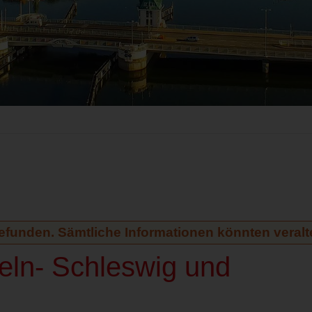
gefunden. Sämtliche Informationen könnten veralte
eln- Schleswig und