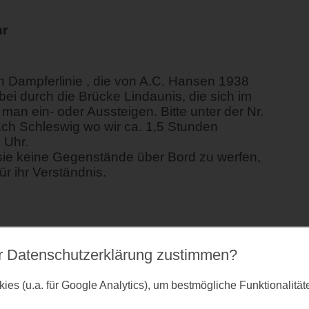
hr
n Dampferlinie , die von A.C. Hansen 1938
ei durch die Brücke Lindaunis, die sich im
an ein- oder Aussteigen. Bitte unter der Nr.
ch Schleswig wo wir ca. 1,5 Stunden
 Uhr.
r sie keine Gegenstände über Bord zu werfen,
r ihr Verständnis.
r Datenschutz­erklärung zustimmen?
57,00 €
es (u.a. für Google Analytics), um bestmögliche Funktionalitä