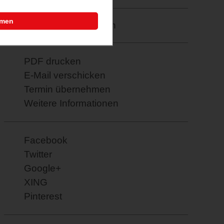
mmen
Merkzettel: speichern
PDF drucken
E-Mail verschicken
Termin übernehmen
Weitere Informationen
Facebook
Twitter
Google+
XING
Pinterest