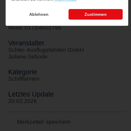
Kontakt
sebode@schlei-ausflugsfahrten.de
Ablehnen
Zustimmen
Tel: 04642/6184
Mobil: 0172/4502796
Veranstalter
Schlei- Ausflugsfahrten GmbH
Juliane Sebode
Kategorie
Schifffahrten
Letztes Update
20.02.2026
Merkzettel: speichern