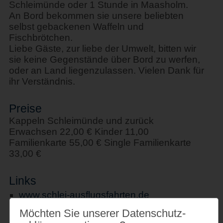
Schleimünde oder 1 Stunde in Maasholm.
An Bord bekommen sie unsere beliebten
selbst gebackenen Waffeln und
Fischbrötchen.
Liebe Gäste, zur liebe der Umwelt, bitten wir
sie keine Gegenstände über Bord zu werfen,
oder an Land liegenzulassen. Vielen Dank für
ihr Verständnis.
Preise
Kappeln Schleimünde und zurück
Erwachsen 22,00 € Kinder 11,00
Familienkarte 55,00 € Single Familienkarte
33,00 €
Links
www.schlei-ausflugsfahrten.de
Möchten Sie unserer Datenschutz­