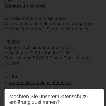
Uhr
(Einlass 10:00 Uhr)
Schleifahrt nach Schleimünde
Wir machen eine halbe Stunde Landgang in
Schleimünde oder 1 Stunde in Maasholm
Preise
Kappeln Schleimünde und zurück
Erwachsen 22,00 € Kinder 11,00
Familienkarte 55,00 € Single Familienkarte
33,00 €
Links
www.schlei-ausflugsfahrten.de
Möchten Sie unserer Datenschutz­
erklärung zustimmen?