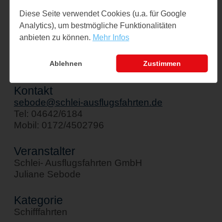
Veranstaltungsort
Diese Seite verwendet Cookies (u.a. für Google
Schiff " Stadt Kappeln"
Analytics), um bestmögliche Funktionalitäten
Am Hafen 1
anbieten zu können.
Mehr Infos
24376 Kappeln
↪ Google Maps öffnen
Ablehnen
Zustimmen
Kontakt
sebode@schlei-ausflugsfahrten.de
Tel: 04642/6184
Mobil: 0172/4502796
Veranstalter
Schlei- Ausflugsfahrten GmbH
Juliane Sebode
Kategorie
Schifffahrten