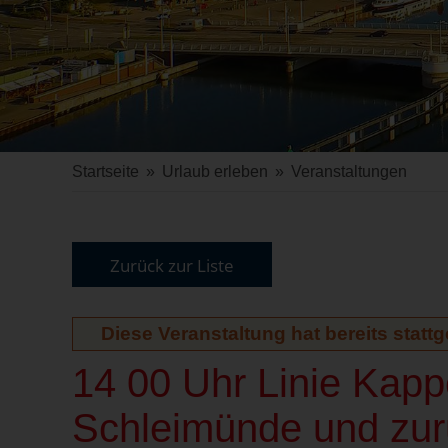
Startseite
»
Urlaub erleben
»
Veranstaltungen
Zurück zur Liste
Diese Veranstaltung hat bereits statt
14 00 Uhr Linie Kap
Schleimünde und zurü