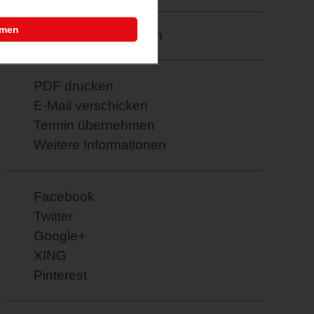
mmen
Merkzettel: speichern
PDF drucken
E-Mail verschicken
Termin übernehmen
Weitere Informationen
Facebook
Twitter
Google+
XING
Pinterest