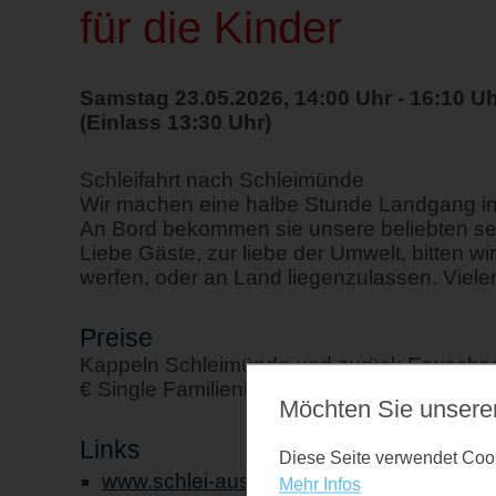
für die Kinder
Samstag 23.05.2026, 14:00 Uhr - 16:10 U
(Einlass 13:30 Uhr)
Schleifahrt nach Schleimünde
Wir machen eine halbe Stunde Landgang i
An Bord bekommen sie unsere beliebten se
Liebe Gäste, zur liebe der Umwelt, bitten w
werfen, oder an Land liegenzulassen. Vielen
Preise
Kappeln Schleimünde und zurück Erwachsen
€ Single Familienkarte 33,00 €
Möchten Sie unsere
Links
Diese Seite verwendet Cooki
www.schlei-ausflugsfahrten.de
Mehr Infos