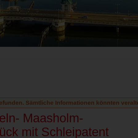
gefunden. Sämtliche Informationen könnten veralte
peln- Maasholm-
ck mit Schleipatent