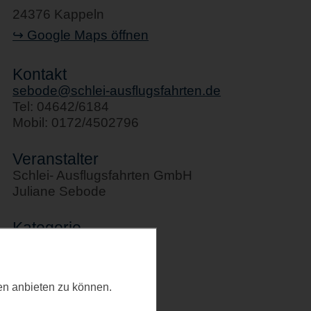
24376 Kappeln
↪ Google Maps öffnen
Kontakt
sebode@schlei-ausflugsfahrten.de
Tel: 04642/6184
Mobil: 0172/4502796
Veranstalter
Schlei- Ausflugsfahrten GmbH
Juliane Sebode
Kategorie
Schifffahrten
Letztes Update
ten anbieten zu können.
20.02.2026