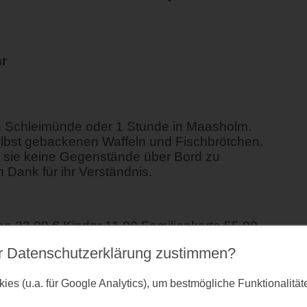
hr
n Schleimünde oder 1 Stunde in Maasholm.
lbst gebackenen Waffeln und Fischbrötchen.
ir sie keine Gegenstände über Bord zu
 Dank für ihr Verständnis.
 22,00 € Kinder 11,00 Familienkarte 55,00
r Datenschutz­erklärung zustimmen?
es (u.a. für Google Analytics), um bestmögliche Funktionalitä