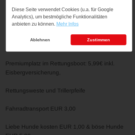
Kinder 5 - 16 J.: € 11,00
Diese Seite verwendet Cookies (u.a. für Google
Analytics), um bestmögliche Funktionalitäten
anbieten zu können.
Mehr Infos
1 Erw. + bis zu 3 Kinder: € 33,00
Ablehnen
Zustimmen
2 Erw. + bis zu 3 Kinder: € 55,00
Premiumplatz im Rettungsboot: 5,99€ inkl.
Eisbergversicherung,
Rettungsweste und Trillerpfeife
Fahrradtransport EUR 3,00
Liebe Hunde kosten EUR 1,00 & böse Hunde