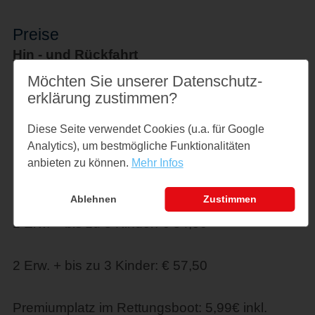
Preise
Hin - und Rückfahrt
Möchten Sie unserer Datenschutz­
Fahrpreis Erw.: € 23,00
erklärung zustimmen?
Diese Seite verwendet Cookies (u.a. für Google
Rentner ab 99 Jahre: € 0,00
Analytics), um bestmögliche Funktionalitäten
anbieten zu können.
Mehr Infos
Kinder 5 - 16 J.: € 11,50
Ablehnen
Zustimmen
1 Erw. + bis zu 3 Kinder: € 34,50
2 Erw. + bis zu 3 Kinder: € 57,50
Premiumplatz im Rettungsboot: 5,99€ inkl.