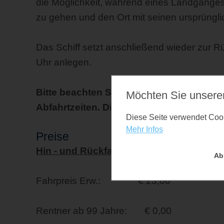
die Möglichkeit, während eines Landganges
zu gehen und den Ort mit seinen ursprüng
Das Schiff setzt anschließend wieder zur R
Uhr anlegen.
Bitte beachten Sie bei allen Fahrten di
Möchten Sie unsere
Abfahrtzeiten. Diese können gelegentlic
Diese Seite verwendet Cooki
Mehr Infos
Preise
Hin - und Rückfahrt
Ab
Fahrpreis Erw.: € 23,00
Rentner ab 99 Jahre: € 0,00