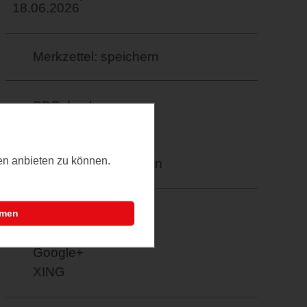
18.06.2026
Merkzettel: speichern
PDF drucken
E-Mail verschicken
Termin übernehmen
ten anbieten zu können.
Weitere Informationen
Facebook
mmen
Twitter
Google+
XING