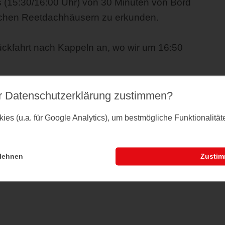
 (15:30/16:00 Uhr) von 30 Minuten von Bord
lichen Reetdachhäusern zu erkunden.
ückfahrt nach Kappeln an, wo wir um 16:50
e Durchsagen des Kapitäns zu den
r Datenschutz­erklärung zustimmen?
h abweichen.
es (u.a. für Google Analytics), um bestmögliche Funktionalitä
lehnen
Zusti