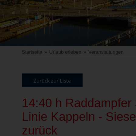
Startseite
»
Urlaub erleben
»
Veranstaltungen
Zurück zur Liste
14:40 h Raddampfer S
Linie Kappeln - Sies
zurück