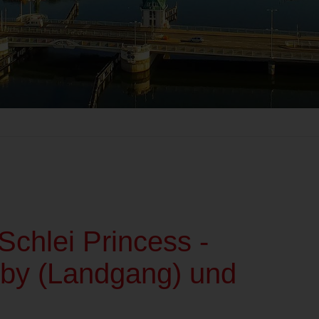
chlei Princess -
eby (Landgang) und