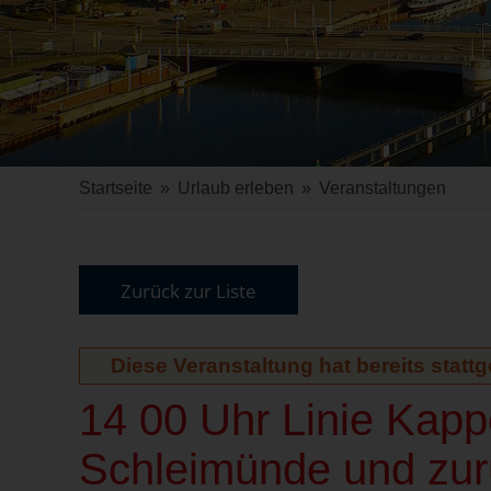
Startseite
»
Urlaub erleben
»
Veranstaltungen
Zurück zur Liste
Diese Veranstaltung hat bereits statt
14 00 Uhr Linie Kap
Schleimünde und zurü