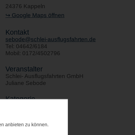
24376 Kappeln
↪ Google Maps öffnen
Kontakt
sebode@schlei-ausflugsfahrten.de
Tel: 04642/6184
Mobil: 0172/4502796
Veranstalter
Schlei- Ausflugsfahrten GmbH
Juliane Sebode
Kategorie
Schifffahrten
Letztes Update
ten anbieten zu können.
23.02.2026