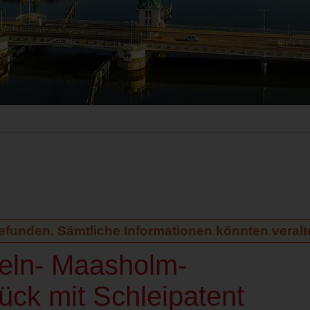
gefunden. Sämtliche Informationen könnten veralte
peln- Maasholm-
ck mit Schleipatent