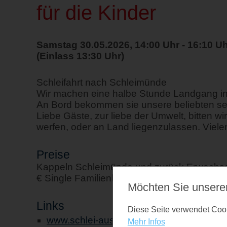
für die Kinder
Samstag 30.05.2026, 14:00 Uhr - 16:10 U
(Einlass 13:30 Uhr)
Schleifahrt nach Schleimünde
Wir machen eine halbe Stunde Landgang i
An Bord bekommen sie unsere beliebten se
Liebe Gäste, zur liebe der Umwelt, bitten w
werfen, oder an Land liegenzulassen. Vielen
Preise
Kappeln Schleimünde und zurück Erwachsen
€ Single Familienkarte 33,00 €
Möchten Sie unsere
Links
Diese Seite verwendet Cooki
www.schlei-ausflugsfahrten.de
Mehr Infos