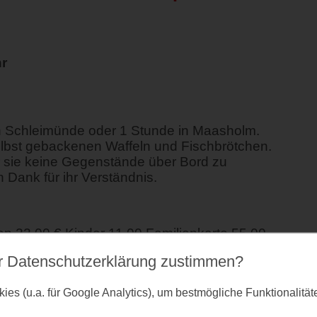
hr
n Schleimünde oder 1 Stunde in Maasholm.
lbst gebackenen Waffeln und Fischbrötchen.
ir sie keine Gegenstände über Bord zu
 Dank für ihr Verständnis.
 22,00 € Kinder 11,00 Familienkarte 55,00
r Datenschutz­erklärung zustimmen?
es (u.a. für Google Analytics), um bestmögliche Funktionalitä