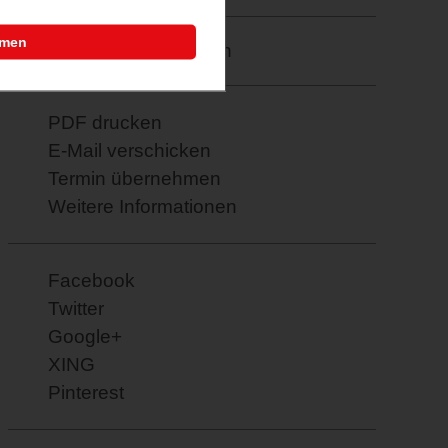
mmen
Merkzettel: speichern
PDF drucken
E-Mail verschicken
Termin übernehmen
Weitere Informationen
Facebook
Twitter
Google+
XING
Pinterest