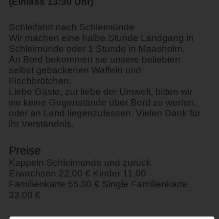
(Einlass 13:30 Uhr)
Schleifahrt nach Schleimünde
Wir machen eine halbe Stunde Landgang in
Schleimünde oder 1 Stunde in Maasholm.
An Bord bekommen sie unsere beliebten
selbst gebackenen Waffeln und
Fischbrötchen.
Liebe Gäste, zur liebe der Umwelt, bitten wir
sie keine Gegenstände über Bord zu werfen,
oder an Land liegenzulassen. Vielen Dank für
ihr Verständnis.
Preise
Kappeln Schleimünde und zurück
Erwachsen 22,00 € Kinder 11,00
Familienkarte 55,00 € Single Familienkarte
33,00 €