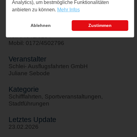
Analytics), um bestmögliche Funktionalitäten
↪ Google Maps öffnen
anbieten zu können.
Mehr Infos
Kontakt
Ablehnen
Zustimmen
sebode@schlei-ausflugsfahrten.de
Tel: 04642/6184
Mobil: 0172/4502796
Veranstalter
Schlei- Ausflugsfahrten GmbH
Juliane Sebode
Kategorie
Schifffahrten, Sportveranstaltungen,
Stadtführungen
Letztes Update
23.02.2026