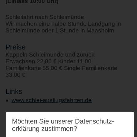
(Einlass 10:00 Uhr)
Schleifahrt nach Schleimünde
Wir machen eine halbe Stunde Landgang in
Schleimünde oder 1 Stunde in Maasholm
Preise
Kappeln Schleimünde und zurück
Erwachsen 22,00 € Kinder 11,00
Familienkarte 55,00 € Single Familienkarte
33,00 €
Links
www.schlei-ausflugsfahrten.de
Möchten Sie unserer Datenschutz­
erklärung zustimmen?
Veranstaltungsort