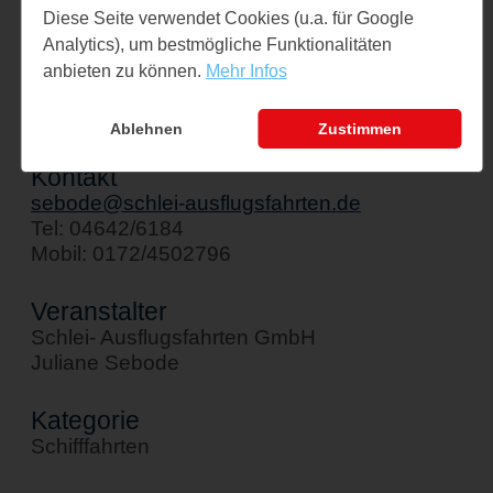
Schiff " Stadt Kappeln"
Diese Seite verwendet Cookies (u.a. für Google
Analytics), um bestmögliche Funktionalitäten
Am Hafen 1
anbieten zu können.
Mehr Infos
24376 Kappeln
↪ Google Maps öffnen
Ablehnen
Zustimmen
Kontakt
sebode@schlei-ausflugsfahrten.de
Tel: 04642/6184
Mobil: 0172/4502796
Veranstalter
Schlei- Ausflugsfahrten GmbH
Juliane Sebode
Kategorie
Schifffahrten