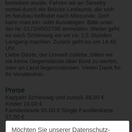
betrieben wurde. Fahren wir an Sieseby
vorbei durch die Brücke Lindaunis, die sich
im Neubau befindet nach Missunde. Dort
kann man ein- oder Aussteigen. Bitte unter
der Nr. 0172/4502796 anmelden. Weiter geht
es nach Schleswig wo wir ca. 1,5 Stunden
Langang machen. Zurück geht es um 14 45
Uhr.
Liebe Gäste, der Umwelt zuliebe, bitten wir
sie keine Gegenstände über Bord zu werfen,
oder an Land liegenzulassen. Vielen Dank für
ihr Verständnis.
Preise
Kappeln Schleswig und zurück 38,00 €
Kinder 19,00 €
Familienkarte 95,00 € Single Familienkarte
57,00 €
Einfache Fahrt 25,00 €
Möchten Sie unserer Datenschutz­