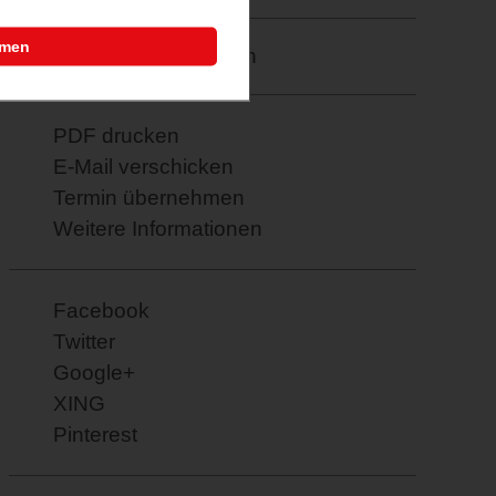
mmen
Merkzettel: speichern
PDF drucken
E-Mail verschicken
Termin übernehmen
Weitere Informationen
Facebook
Twitter
Google+
XING
Pinterest