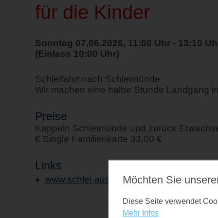
für die Kinder
Sonntag 07.06.2026, 11:00 Uhr - 13:10 Uh
(Einlass 10:00 Uhr)
Schleifahrt nach Schleimünde
Wir machen eine halbe Stunde Landgang i
Preise
Kappeln Schleimünde und zurück Erwachsen
€ Single Familienkarte 33,00 €
Links
Möchten Sie unsere
www.schlei-ausflugsfahrten.de
Diese Seite verwendet Cooki
Mehr Infos