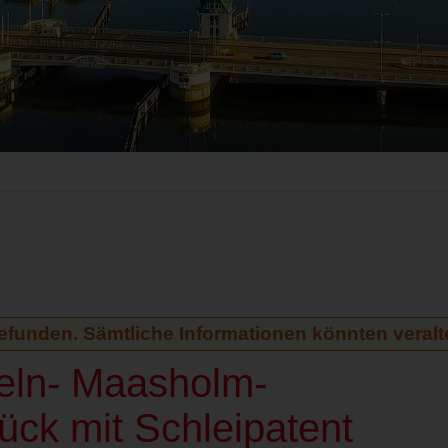
gefunden. Sämtliche Informationen könnten veralte
peln- Maasholm-
ck mit Schleipatent