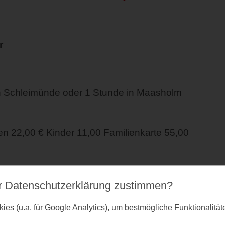
r
n Schleimünde oder 1 Stunde in Maasholm
 22,00 € Kinder 11,00 Familienkarte 55,00
r Datenschutz­erklärung zustimmen?
es (u.a. für Google Analytics), um bestmögliche Funktionalitä