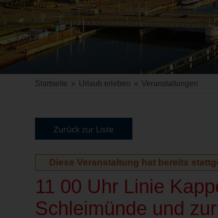
Startseite
»
Urlaub erleben
»
Veranstaltungen
Zurück zur Liste
Diese Veranstaltung hat bereits statt
11 00 Uhr Linie Kap
Schleimünde und zurü