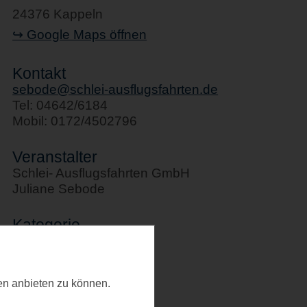
24376 Kappeln
↪ Google Maps öffnen
Kontakt
sebode@schlei-ausflugsfahrten.de
Tel: 04642/6184
Mobil: 0172/4502796
Veranstalter
Schlei- Ausflugsfahrten GmbH
Juliane Sebode
Kategorie
Schifffahrten
Letztes Update
ten anbieten zu können.
23.02.2026