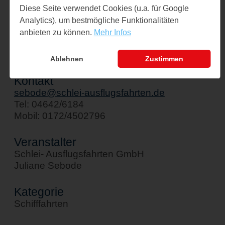
Schiff " Stadt Kappeln"
Diese Seite verwendet Cookies (u.a. für Google
Analytics), um bestmögliche Funktionalitäten
Am Hafen 1
anbieten zu können.
Mehr Infos
24376 Kappeln
↪ Google Maps öffnen
Ablehnen
Zustimmen
Kontakt
sebode@schlei-ausflugsfahrten.de
Tel: 04642/6184
Mobil: 0172/4502796
Veranstalter
Schlei- Ausflugsfahrten GmbH
Juliane Sebode
Kategorie
Schifffahrten