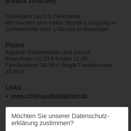
(Einlass 10:00 Uhr)
Schleifahrt nach Schleimünde
Wir machen eine halbe Stunde Landgang in
Schleimünde oder 1 Stunde in Maasholm
Preise
Kappeln Schleimünde und zurück
Erwachsen 22,00 € Kinder 11,00
Familienkarte 55,00 € Single Familienkarte
33,00 €
Links
www.schlei-ausflugsfahrten.de
Möchten Sie unserer Datenschutz­
erklärung zustimmen?
Veranstaltungsort