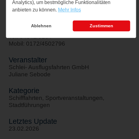
Analytics), um bestmögliche Funktionalitäten
↪ Google Maps öffnen
anbieten zu können.
Mehr Infos
Kontakt
Ablehnen
Zustimmen
sebode@schlei-ausflugsfahrten.de
Tel: 04642/6184
Mobil: 0172/4502796
Veranstalter
Schlei- Ausflugsfahrten GmbH
Juliane Sebode
Kategorie
Schifffahrten, Sportveranstaltungen,
Stadtführungen
Letztes Update
23.02.2026