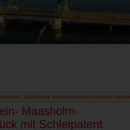
gefunden. Sämtliche Informationen könnten veralte
peln- Maasholm-
ck mit Schleipatent