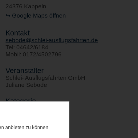
24376 Kappeln
↪ Google Maps öffnen
Kontakt
sebode@schlei-ausflugsfahrten.de
Tel: 04642/6184
Mobil: 0172/4502796
Veranstalter
Schlei- Ausflugsfahrten GmbH
Juliane Sebode
Kategorie
Schifffahrten
Letztes Update
ten anbieten zu können.
23.02.2026