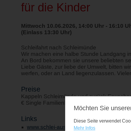
für die Kinder
Mittwoch 10.06.2026, 14:00 Uhr - 16:10 U
(Einlass 13:30 Uhr)
Schleifahrt nach Schleimünde
Wir machen eine halbe Stunde Landgang i
An Bord bekommen sie unsere beliebten se
Liebe Gäste, zur liebe der Umwelt, bitten w
werfen, oder an Land liegenzulassen. Vielen
Preise
Kappeln Schleimünde und zurück Erwachsen
€ Single Familienkarte 33,00 €
Möchten Sie unsere
Links
Diese Seite verwendet Cooki
www.schlei-ausflugsfahrten.de
Mehr Infos