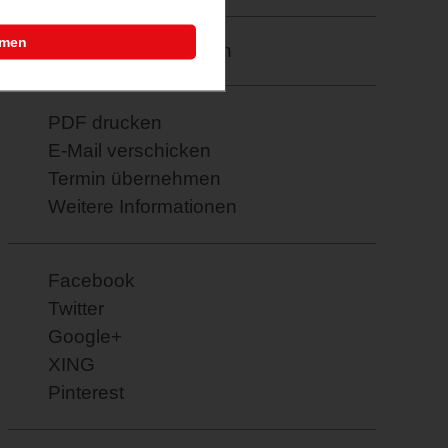
mmen
Merkzettel: speichern
PDF drucken
E-Mail verschicken
Termin übernehmen
Weitere Informationen
Facebook
Twitter
Google+
XING
Pinterest