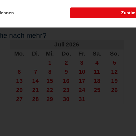
lehnen
Zusti
che nach mehr?
Juli 2026
Mo.
Di.
Mi.
Do.
Fr.
Sa.
So.
1
2
3
4
5
6
7
8
9
10
11
12
13
14
15
16
17
18
19
20
21
22
23
24
25
26
27
28
29
30
31