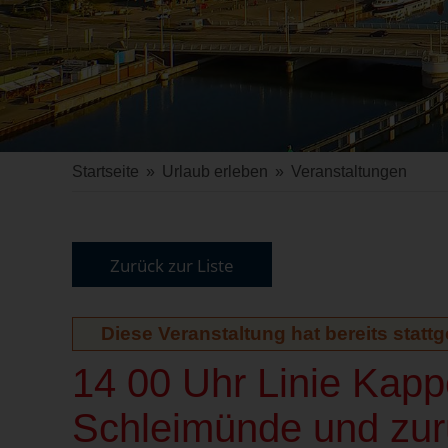
Startseite
»
Urlaub erleben
»
Veranstaltungen
Zurück zur Liste
Diese Veranstaltung hat bereits statt
14 00 Uhr Linie Kap
Schleimünde und zurü