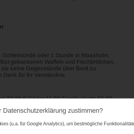
hr
n Schleimünde oder 1 Stunde in Maasholm.
lbst gebackenen Waffeln und Fischbrötchen.
ir sie keine Gegenstände über Bord zu
 Dank für ihr Verständnis.
 22,00 € Kinder 11,00 Familienkarte 55,00
r Datenschutz­erklärung zustimmen?
es (u.a. für Google Analytics), um bestmögliche Funktionalitä