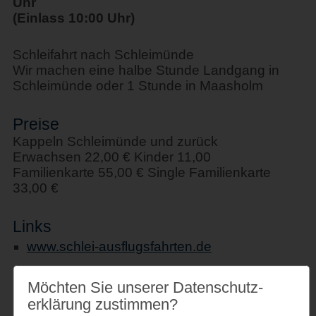
Uhr
(Einlass 10:00 Uhr)
Schleifahrt nach Schleimünde
Wir machen eine halbe Stunde Landgang in
Schleimünde oder 1 Stunde in Maasholm
Preise
Kappeln Schleimünde und zurück
Erwachsen 22,00 € Kinder 11,00
Familienkarte 55,00 € Single Familienkarte
33,00 €
Links
www.schlei-ausflugsfahrten.de
Möchten Sie unserer Datenschutz­
erklärung zustimmen?