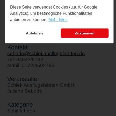
Veranstaltungsort
Diese Seite verwendet Cookies (u.a. für Google
Schiff " Stadt Kappeln"
Analytics), um bestmögliche Funktionalitäten
Am Hafen 1
anbieten zu können.
Mehr Infos
24376 Kappeln
↪ Google Maps öffnen
Ablehnen
Zustimmen
Kontakt
sebode@schlei-ausflugsfahrten.de
Tel: 04642/6184
Mobil: 0172/4502796
Veranstalter
Schlei- Ausflugsfahrten GmbH
Juliane Sebode
Kategorie
Schifffahrten