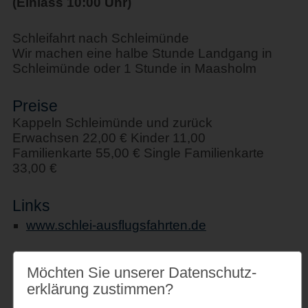
(Einlass 10:00 Uhr)
Schleifahrt nach Schleimünde
Wir machen eine halbe Stunde Landgang in
Schleimünde oder 1 Stunde in Maasholm
Preise
Kappeln Schleimünde und zurück
Erwachsen 22,00 € Kinder 11,00
Familienkarte 55,00 € Single Familienkarte
33,00 €
Links
www.schlei-ausflugsfahrten.de
Möchten Sie unserer Datenschutz­
erklärung zustimmen?
Veranstaltungsort