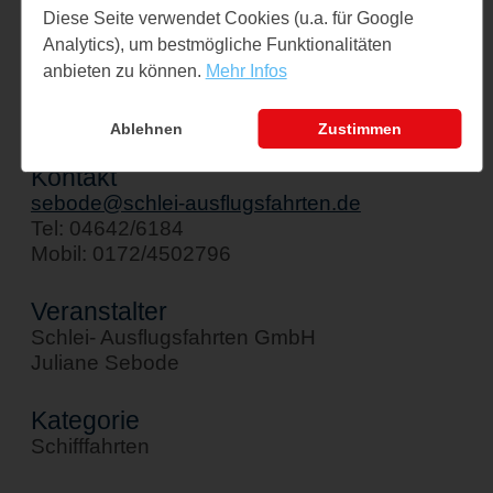
Schiff " Stadt Kappeln"
Diese Seite verwendet Cookies (u.a. für Google
Analytics), um bestmögliche Funktionalitäten
Am Hafen 1
anbieten zu können.
Mehr Infos
24376 Kappeln
↪ Google Maps öffnen
Ablehnen
Zustimmen
Kontakt
sebode@schlei-ausflugsfahrten.de
Tel: 04642/6184
Mobil: 0172/4502796
Veranstalter
Schlei- Ausflugsfahrten GmbH
Juliane Sebode
Kategorie
Schifffahrten