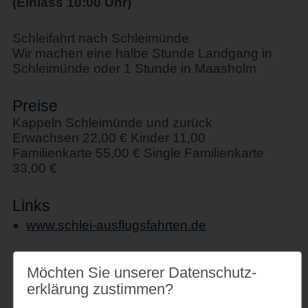
(Einlass 10:00 Uhr)
Schleifahrt nach Schleimünde
Wir machen eine halbe Stunde Landgang in
Schleimünde oder 1 Stunde in Maasholm
Preise
Kappeln Schleimünde und zurück
Erwachsen 22,00 € Kinder 11,00
Familienkarte 55,00 € Single Familienkarte
33,00 €
Links
www.schlei-ausflugsfahrten.de
Möchten Sie unserer Datenschutz­
erklärung zustimmen?
Veranstaltungsort