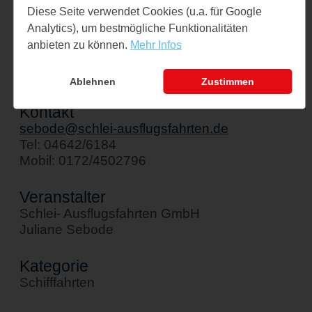
Schiff " Stadt Kappeln"
Diese Seite verwendet Cookies (u.a. für Google
Analytics), um bestmögliche Funktionalitäten
Am Hafen 1
anbieten zu können.
Mehr Infos
24376 Kappeln
↪ Google Maps öffnen
Ablehnen
Zustimmen
Kontakt
sebode@schlei-ausflugsfahrten.de
Tel: 04642/6184
Mobil: 0172/4502796
Veranstalter
Schlei- Ausflugsfahrten GmbH
Juliane Sebode
Kategorie
Schifffahrten