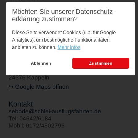
Familienkarte 95,00 € Single Familienkarte
Möchten Sie unserer Datenschutz­
57,00 €
erklärung zustimmen?
Einfache Fahrt 25,00 €
Diese Seite verwendet Cookies (u.a. für Google
Analytics), um bestmögliche Funktionalitäten
anbieten zu können.
Mehr Infos
Veranstaltungsort
Schiff " Stadt Kappeln"
Ablehnen
Zustimmen
Am Hafen 1
24376 Kappeln
↪ Google Maps öffnen
Kontakt
sebode@schlei-ausflugsfahrten.de
Tel: 04642/6184
Mobil: 0172/4502796