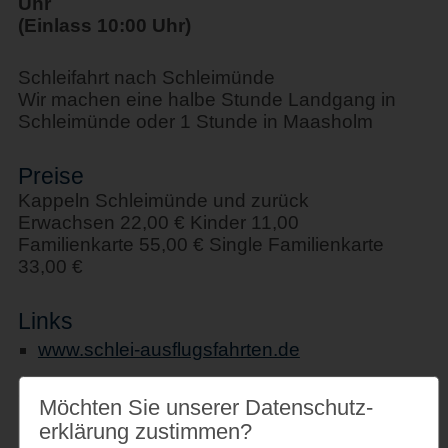
Uhr
(Einlass 10:00 Uhr)
Schleifahrt nach Schleimünde
Wir machen eine halbe Stunde Landgang in
Schleimünde oder 1 Stunde in Maasholm
Preise
Kappeln Schleimünde und zurück
Erwachsen 22,00 € Kinder 11,00
Familienkarte 55,00 € Single Familienkarte
33,00 €
Links
www.schlei-ausflugsfahrten.de
Möchten Sie unserer Datenschutz­
erklärung zustimmen?