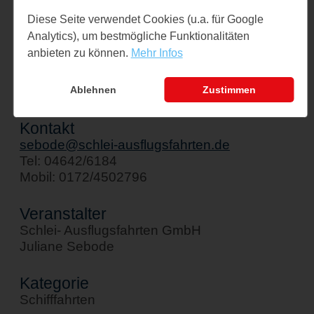
Veranstaltungsort
Diese Seite verwendet Cookies (u.a. für Google
Schiff " Stadt Kappeln"
Analytics), um bestmögliche Funktionalitäten
Am Hafen 1
anbieten zu können.
Mehr Infos
24376 Kappeln
↪ Google Maps öffnen
Ablehnen
Zustimmen
Kontakt
sebode@schlei-ausflugsfahrten.de
Tel: 04642/6184
Mobil: 0172/4502796
Veranstalter
Schlei- Ausflugsfahrten GmbH
Juliane Sebode
Kategorie
Schifffahrten