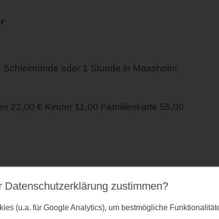
r
n Schleimünde oder 1 Stunde in Maasholm
 22,00 € Kinder 11,00 Familienkarte 55,00
r Datenschutz­erklärung zustimmen?
es (u.a. für Google Analytics), um bestmögliche Funktionalitä