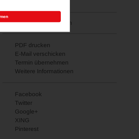
23.02.2026
mmen
Merkzettel: speichern
PDF drucken
E-Mail verschicken
Termin übernehmen
Weitere Informationen
Facebook
Twitter
Google+
XING
Pinterest