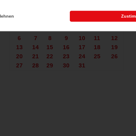
che nach mehr?
Juli 2026
lehnen
Zusti
Mo.
Di.
Mi.
Do.
Fr.
Sa.
So.
1
2
3
4
5
6
7
8
9
10
11
12
13
14
15
16
17
18
19
20
21
22
23
24
25
26
27
28
29
30
31