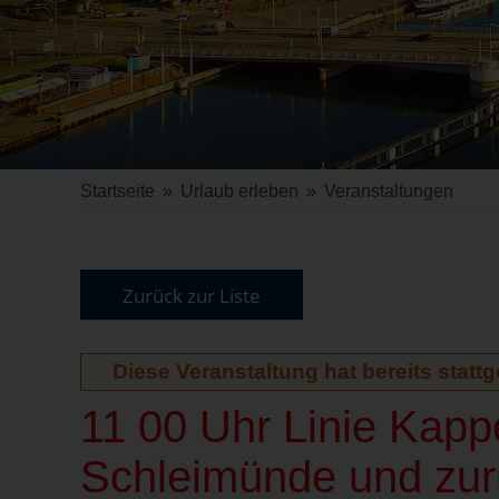
Startseite
»
Urlaub erleben
»
Veranstaltungen
Zurück zur Liste
Diese Veranstaltung hat bereits statt
11 00 Uhr Linie Kap
Schleimünde und zur