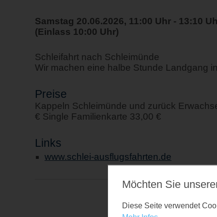
Samstag 20.06.2026, 11:00 Uhr - 13:10 Uh
(Einlass 10:00 Uhr)
Schleifahrt nach Schleimünde
Wir machen eine halbe Stunde Landgang i
Preise
Kappeln Schleimünde und zurück Erwachsen
€ Single Familienkarte 33,00 €
Links
www.schlei-ausflugsfahrten.de
Möchten Sie unsere
Diese Seite verwendet Cooki