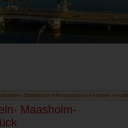
gefunden. Sämtliche Informationen könnten veralte
peln- Maasholm-
ück