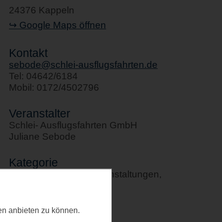
24376 Kappeln
↪ Google Maps öffnen
Kontakt
sebode@schlei-ausflugsfahrten.de
Tel: 04642/6184
Mobil: 0172/4502796
Veranstalter
Schlei- Ausflugsfahrten GmbH
Juliane Sebode
Kategorie
Schifffahrten, Sportveranstaltungen,
Stadtführungen
Letztes Update
ten anbieten zu können.