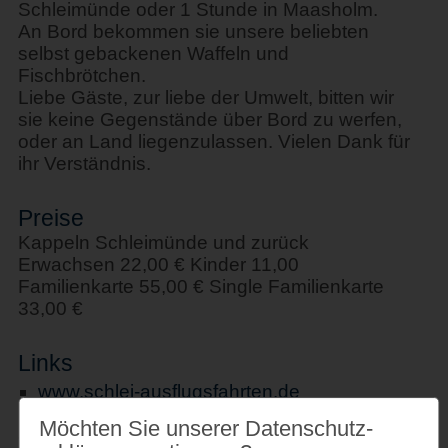
Schleimünde oder 1 Stunde in Maasholm.
An Bord bekommen sie unsere beliebten
selbst gebackenen Waffeln und
Fischbrötchen.
Liebe Gäste, zur liebe der Umwelt, bitten wir
sie keine Gegenstände über Bord zu werfen,
oder an Land liegenzulassen. Vielen Dank für
ihr Verständnis.
Preise
Kappeln Schleimünde und zurück
Erwachsen 22,00 € Kinder 11,00
Familienkarte 55,00 € Single Familienkarte
33,00 €
Links
www.schlei-ausflugsfahrten.de
Möchten Sie unserer Datenschutz­