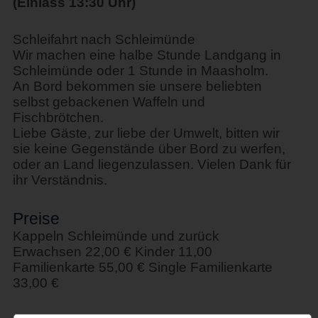
(Einlass 13:30 Uhr)
Schleifahrt nach Schleimünde
Wir machen eine halbe Stunde Landgang in
Schleimünde oder 1 Stunde in Maasholm.
An Bord bekommen sie unsere beliebten
selbst gebackenen Waffeln und
Fischbrötchen.
Liebe Gäste, zur liebe der Umwelt, bitten wir
sie keine Gegenstände über Bord zu werfen,
oder an Land liegenzulassen. Vielen Dank für
ihr Verständnis.
Preise
Kappeln Schleimünde und zurück
Erwachsen 22,00 € Kinder 11,00
Familienkarte 55,00 € Single Familienkarte
33,00 €