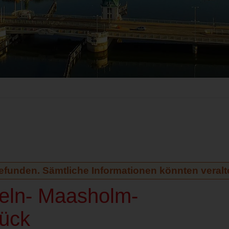
gefunden. Sämtliche Informationen könnten veralte
peln- Maasholm-
ück