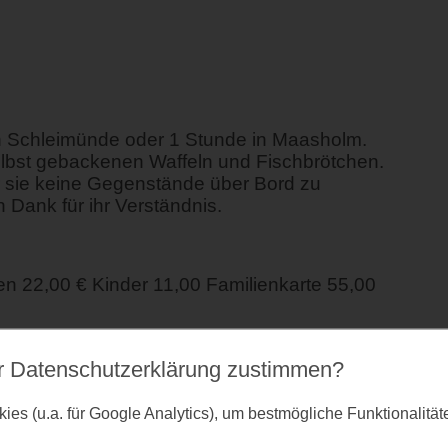
n Schleimünde oder 1 Stunde in Maasholm.
lbst gebackenen Waffeln und Fischbrötchen.
ir sie keine Gegenstände über Bord zu
 Dank für ihr Verständnis.
 22,00 € Kinder 11,00 Familienkarte 55,00
r Datenschutz­erklärung zustimmen?
es (u.a. für Google Analytics), um bestmögliche Funktionalitä