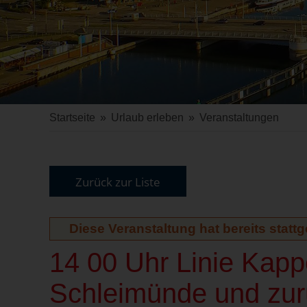
Startseite
»
Urlaub erleben
»
Veranstaltungen
Zurück zur Liste
Diese Veranstaltung hat bereits statt
14 00 Uhr Linie Kap
Schleimünde und zur