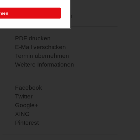
mmen
Merkzettel: speichern
PDF drucken
E-Mail verschicken
Termin übernehmen
Weitere Informationen
Facebook
Twitter
Google+
XING
Pinterest