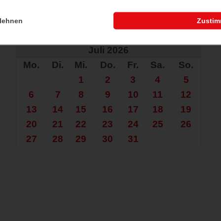
lehnen
Zusti
che nach mehr?
Juli 2026
Mo.
Di.
Mi.
Do.
Fr.
Sa.
So.
1
2
3
4
5
6
7
8
9
10
11
12
13
14
15
16
17
18
19
20
21
22
23
24
25
26
27
28
29
30
31