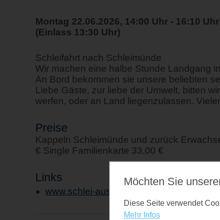
Montag 22.06.2026, 14:00 Uhr - 16:10 Uhr
(Einlass 13:30 Uhr)
Schleifahrt nach Schleimünde
Wir machen eine halbe Stunde Landgang i
An Bord bekommen sie unsere beliebten se
Liebe Gäste, zur liebe der Umwelt, bitten w
werfen, oder an Land liegenzulassen. Vielen
Preise
Kappeln Schleimünde und zurück Erwachsen
€ Single Familienkarte 33,00 €
Links
Möchten Sie unsere
www.schlei-ausflugsfahrten.de
Diese Seite verwendet Cooki
Mehr Infos