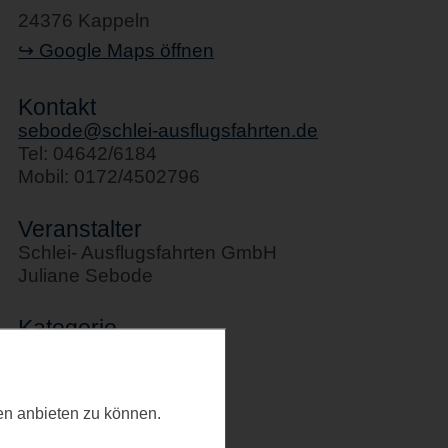
24376 Kappeln
↪ Google Maps öffnen
Kontakt
sebode@schlei-ausflugsfahrten.de
Tel: 04642/6184
Mobil: 0172/4502796
Veranstalter
Schlei- Ausflugsfahrten GmbH
Juliane Sebode
Kategorie
Schifffahrten
Letztes Update
ten anbieten zu können.
23.02.2026