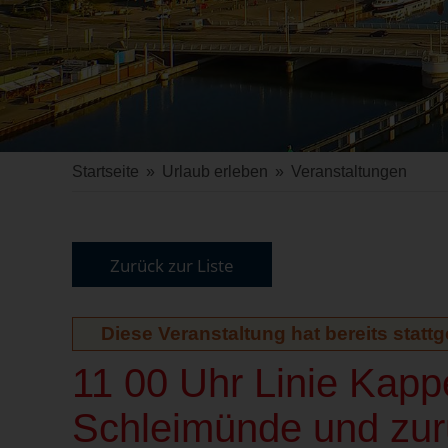
Startseite
»
Urlaub erleben
»
Veranstaltungen
Zurück zur Liste
Diese Veranstaltung hat bereits statt
11 00 Uhr Linie Kap
Schleimünde und zur