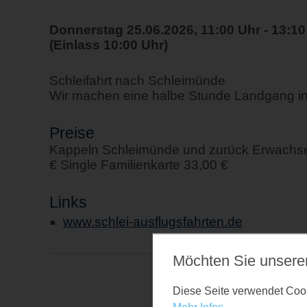
Donnerstag 25.06.2026, 11:00 Uhr - 13:10
(Einlass 10:00 Uhr)
Schleifahrt nach Schleimünde
Wir machen eine halbe Stunde Landgang i
Preise
Kappeln Schleimünde und zurück Erwachsen
€ Single Familienkarte 33,00 €
Links
www.schlei-ausflugsfahrten.de
Möchten Sie unsere
Diese Seite verwendet Cooki