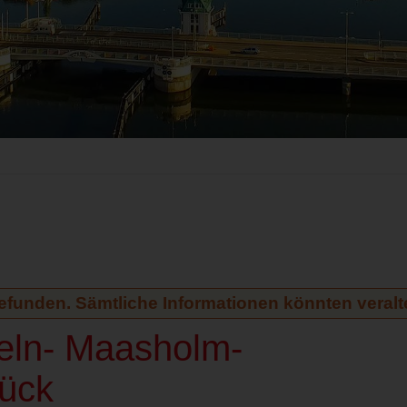
gefunden. Sämtliche Informationen könnten veralte
peln- Maasholm-
ück