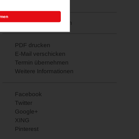
23.02.2026
mmen
Merkzettel: speichern
PDF drucken
E-Mail verschicken
Termin übernehmen
Weitere Informationen
Facebook
Twitter
Google+
XING
Pinterest