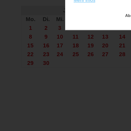
Mehr Infos
Auf der Su
Juni 2026
Ab
Mo.
Di.
Mi.
Do.
Fr.
Sa.
So.
1
2
3
4
5
6
7
8
9
10
11
12
13
14
15
16
17
18
19
20
21
22
23
24
25
26
27
28
29
30