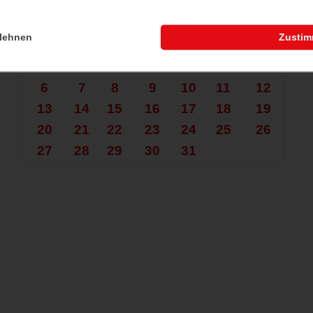
che nach mehr?
Juli 2026
lehnen
Zusti
Mo.
Di.
Mi.
Do.
Fr.
Sa.
So.
1
2
3
4
5
6
7
8
9
10
11
12
13
14
15
16
17
18
19
20
21
22
23
24
25
26
27
28
29
30
31