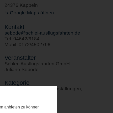
24376 Kappeln
↪ Google Maps öffnen
Kontakt
sebode@schlei-ausflugsfahrten.de
Tel: 04642/6184
Mobil: 0172/4502796
Veranstalter
Schlei- Ausflugsfahrten GmbH
Juliane Sebode
Kategorie
Schifffahrten, Sportveranstaltungen,
Stadtführungen
Letztes Update
ten anbieten zu können.