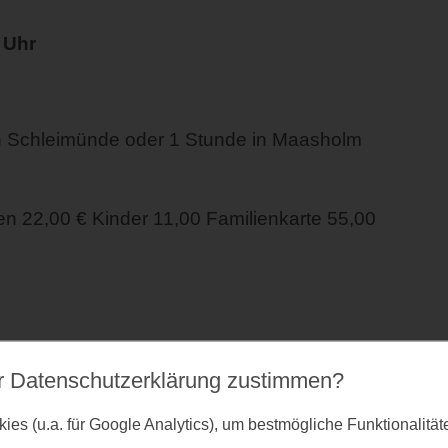
 Uhr
n Schleimünde oder 1 Stunde in Maasholm
 22,00 € Kinder 11,00 Familienkarte 55,00
r Datenschutz­erklärung zustimmen?
es (u.a. für Google Analytics), um bestmögliche Funktionalitä