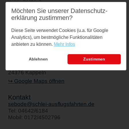
Familienkarte 95,00 € Single Familienkarte
Möchten Sie unserer Datenschutz­
57,00 €
erklärung zustimmen?
Einfache Fahrt 25,00 €
Diese Seite verwendet Cookies (u.a. für Google
Analytics), um bestmögliche Funktionalitäten
anbieten zu können.
Mehr Infos
Veranstaltungsort
Schiff " Stadt Kappeln"
Ablehnen
Zustimmen
Am Hafen 1
24376 Kappeln
↪ Google Maps öffnen
Kontakt
sebode@schlei-ausflugsfahrten.de
Tel: 04642/6184
Mobil: 0172/4502796