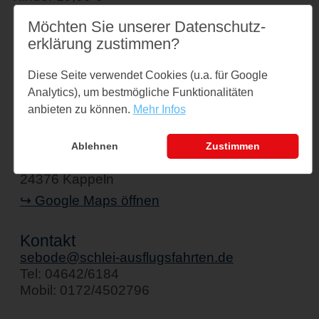
Familienkarte 95,00 € Single Familienkarte
Möchten Sie unserer Datenschutz­
57,00 €
erklärung zustimmen?
Einfache Fahrt 25,00 €
Diese Seite verwendet Cookies (u.a. für Google
Analytics), um bestmögliche Funktionalitäten
anbieten zu können.
Mehr Infos
Veranstaltungsort
Schiff " Stadt Kappeln"
Ablehnen
Zustimmen
Am Hafen 1
24376 Kappeln
↪ Google Maps öffnen
Kontakt
sebode@schlei-ausflugsfahrten.de
Tel: 04642/6184
Mobil: 0172/4502796