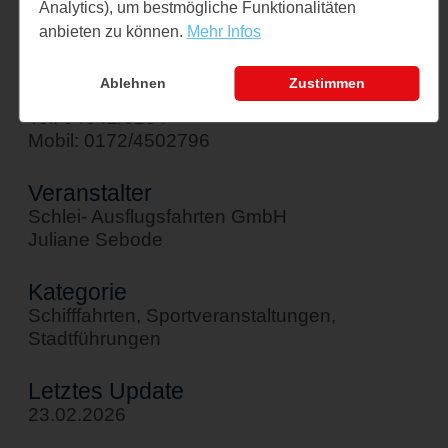
Analytics), um bestmögliche Funktionalitäten
↪ Google Maps öffnen
anbieten zu können.
Mehr Infos
Kontakt
Ablehnen
Zustimmen
sebode@schlei-ausflugsfahrten.de
Tel: 04642/6184
Mobil: 0172/4502796
Veranstalter
Schlei- Ausflugsfahrten GmbH
Juliane Sebode
Kategorie
Schifffahrten, Sportveranstaltungen,
Stadtführungen
Letztes Update
23.02.2026