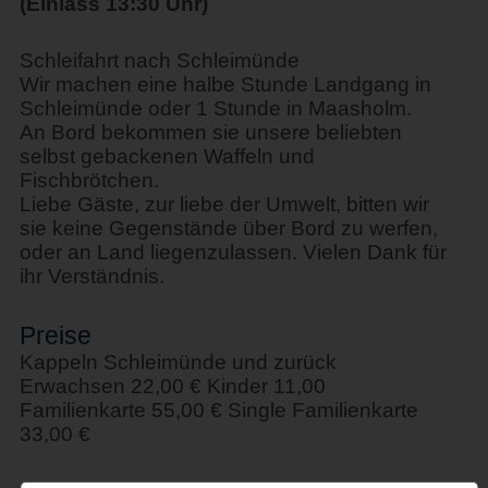
(Einlass 13:30 Uhr)
Schleifahrt nach Schleimünde
Wir machen eine halbe Stunde Landgang in
Schleimünde oder 1 Stunde in Maasholm.
An Bord bekommen sie unsere beliebten
selbst gebackenen Waffeln und
Fischbrötchen.
Liebe Gäste, zur liebe der Umwelt, bitten wir
sie keine Gegenstände über Bord zu werfen,
oder an Land liegenzulassen. Vielen Dank für
ihr Verständnis.
Preise
Kappeln Schleimünde und zurück
Erwachsen 22,00 € Kinder 11,00
Familienkarte 55,00 € Single Familienkarte
33,00 €