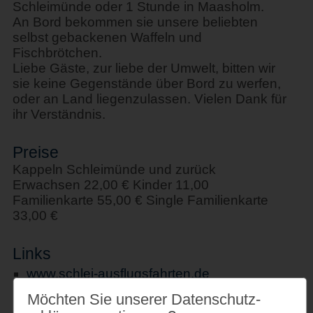
Schleimünde oder 1 Stunde in Maasholm.
An Bord bekommen sie unsere beliebten
selbst gebackenen Waffeln und
Fischbrötchen.
Liebe Gäste, zur liebe der Umwelt, bitten wir
sie keine Gegenstände über Bord zu werfen,
oder an Land liegenzulassen. Vielen Dank für
ihr Verständnis.
Preise
Kappeln Schleimünde und zurück
Erwachsen 22,00 € Kinder 11,00
Familienkarte 55,00 € Single Familienkarte
33,00 €
Links
www.schlei-ausflugsfahrten.de
Möchten Sie unserer Datenschutz­